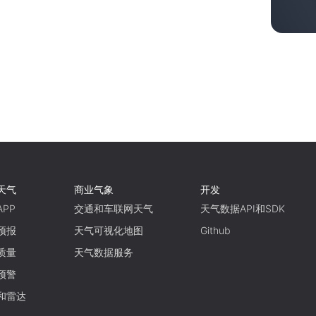
天气
商业气象
开发
PP
交通和车联网天气
天气数据API和SDK
预报
天气可视化地图
Github
质量
天气数据服务
预警
和雷达