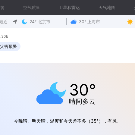
预警
空气质量
卫星和雷达
天气地图
最近
24° 北京市
30° 上海市
.30E
灾害预警
30°
晴间多云
今晚晴。明天晴，温度和今天差不多（35°），有风。