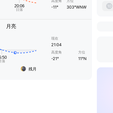
高度角
方位
10
-11°
303°WNW
月亮
现在
21:04
高度角
方位
-21°
11°N
残月