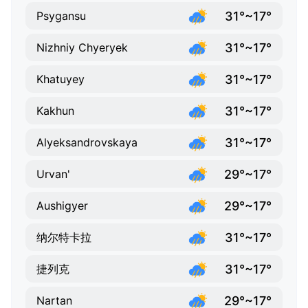
31°~17°
Psygansu
31°~17°
Nizhniy Chyeryek
31°~17°
Khatuyey
31°~17°
Kakhun
31°~17°
Alyeksandrovskaya
29°~17°
Urvan'
29°~17°
Aushigyer
31°~17°
纳尔特卡拉
31°~17°
捷列克
29°~17°
Nartan