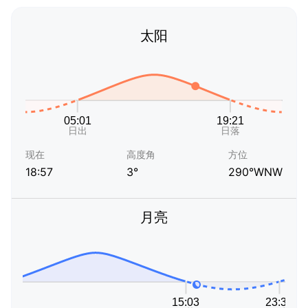
太阳
现在
高度角
方位
18:57
3°
290°WNW
月亮