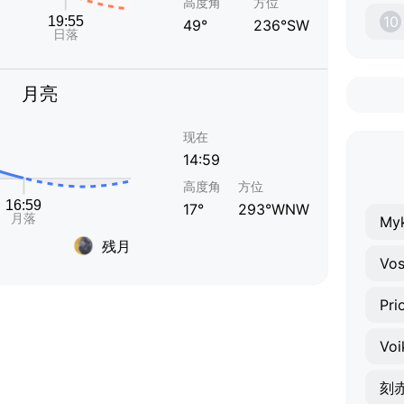
高度角
方位
10
49°
236°SW
月亮
现在
14:59
高度角
方位
17°
293°WNW
Myk
残月
Vo
Pri
Voi
刻