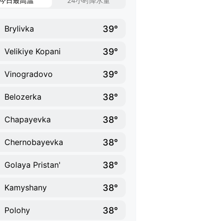
今日最高温
24小时降水量
39°
Brylivka
39°
Velikiye Kopani
39°
Vinogradovo
38°
Belozerka
38°
Chapayevka
38°
Chernobayevka
38°
Golaya Pristan'
38°
Kamyshany
38°
Polohy