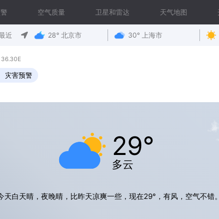
预警
空气质量
卫星和雷达
天气地图
最近
28° 北京市
30° 上海市
36.30E
灾害预警
29°
多云
今天白天晴，夜晚晴，比昨天凉爽一些，现在29°，有风，空气不错