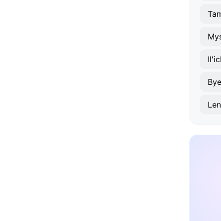
Tam
My
Il'i
By
Len