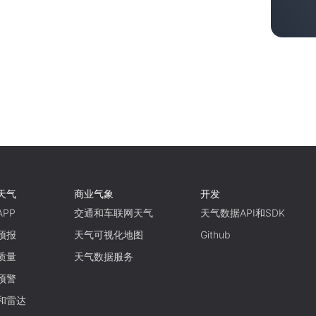
天气
商业气象
开发
PP
交通和车联网天气
天气数据API和SDK
预报
天气可视化地图
Github
质量
天气数据服务
预警
和雷达