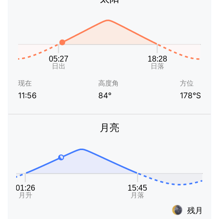
现在
高度角
方位
11:56
84°
178°S
月亮
残月