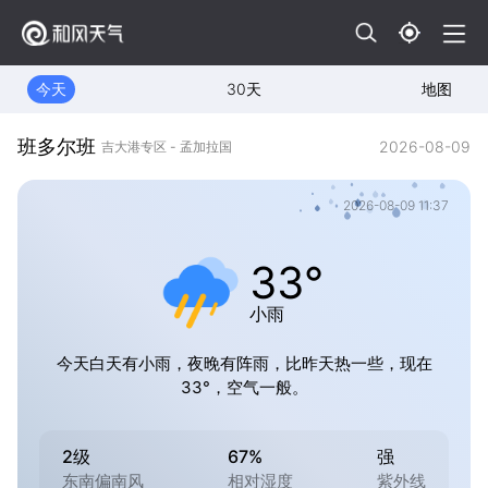
今天
30天
地图
班多尔班
2026-08-09
吉大港专区 - 孟加拉国
2026-08-09 11:37
33°
小雨
今天白天有小雨，夜晚有阵雨，比昨天热一些，现在
33°，空气一般。
2级
67%
强
东南偏南风
相对湿度
紫外线