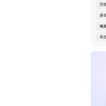
巴
多
佩
辛