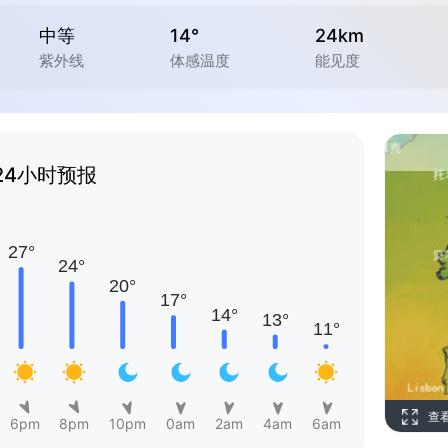
中等
14°
24km
紫外线
体感温度
能见度
24小时预报
查
6pm
8pm
10pm
0am
2am
4am
6am