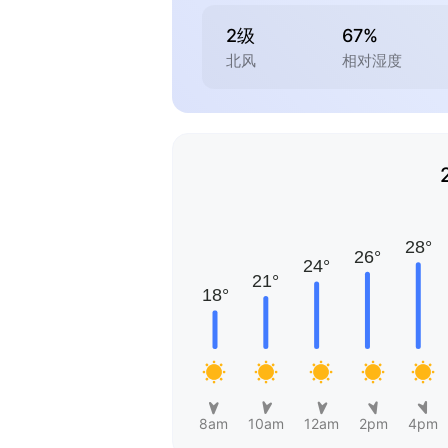
2级
67%
北风
相对湿度
8am
10am
12am
2pm
4pm