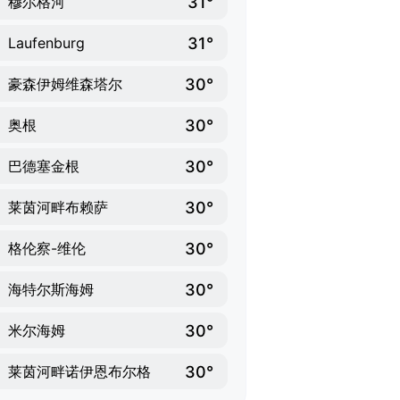
31°
穆尔格河
31°
Laufenburg
30°
豪森伊姆维森塔尔
30°
奥根
30°
巴德塞金根
30°
莱茵河畔布赖萨
30°
格伦察-维伦
30°
海特尔斯海姆
30°
米尔海姆
30°
莱茵河畔诺伊恩布尔格