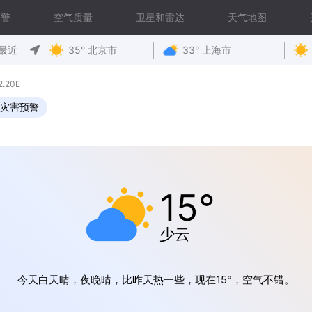
预警
空气质量
卫星和雷达
天气地图
最近
35° 北京市
33° 上海市
.20E
灾害预警
15°
少云
今天白天晴，夜晚晴，比昨天热一些，现在15°，空气不错。