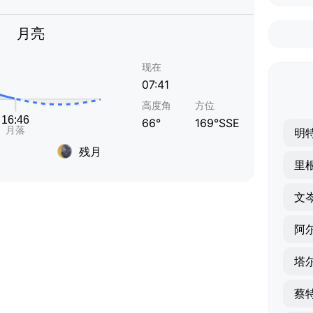
月亮
现在
07:41
高度角
方位
66°
169°SSE
明
残月
里
文
阿
塔
蔡