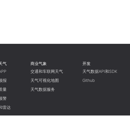
天气
商业气象
开发
PP
交通和车联网天气
天气数据API和SDK
预报
天气可视化地图
Github
质量
天气数据服务
预警
和雷达