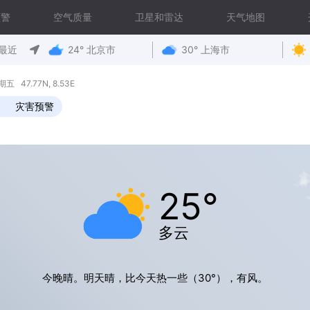
预警
空气质量
卫星和雷达
天气地图
最近
24° 北京市
30° 上海市
期五 47.77N, 8.53E
灾害预警
25°
多云
今晚晴。明天晴，比今天热一些（30°），有风。