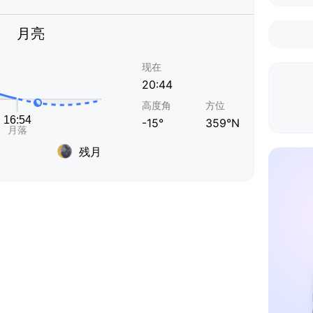
月亮
现在
20:44
高度角
方位
-15°
359°N
残月