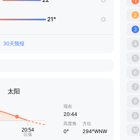
1
2
21°
3
30天预报
4
5
6
7
太阳
8
现在
20:44
9
高度角
方位
10
0°
294°WNW