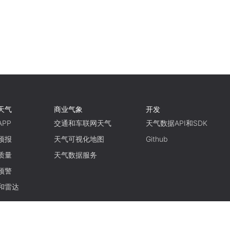
天气
商业气象
开发
PP
交通和车联网天气
天气数据API和SDK
预报
天气可视化地图
Github
质量
天气数据服务
预警
和雷达