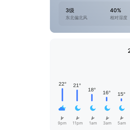
3级
40%
东北偏北风
相对湿度
9pm
11pm
1am
3am
5am