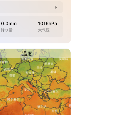
0.0mm
1016hPa
降水量
大气压
温度