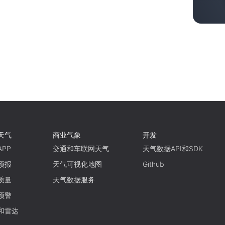
天气
商业气象
开发
PP
交通和车联网天气
天气数据API和SDK
预报
天气可视化地图
Github
质量
天气数据服务
预警
和雷达