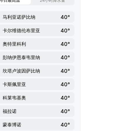
今日最高温
24小时降水量
40°
马利亚诺萨比纳
40°
卡尔维德伦布里亚
40°
奥特里科利
40°
彭纳伊恩泰韦里纳
40°
坎塔卢波因萨比纳
40°
卡斯佩里亚
40°
科莱韦基奥
40°
福拉诺
40°
蒙泰博诺