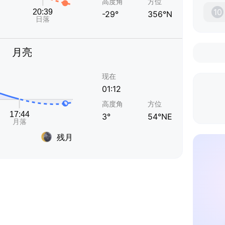
高度角
方位
10
-29°
356°N
月亮
现在
01:12
高度角
方位
3°
54°NE
残月