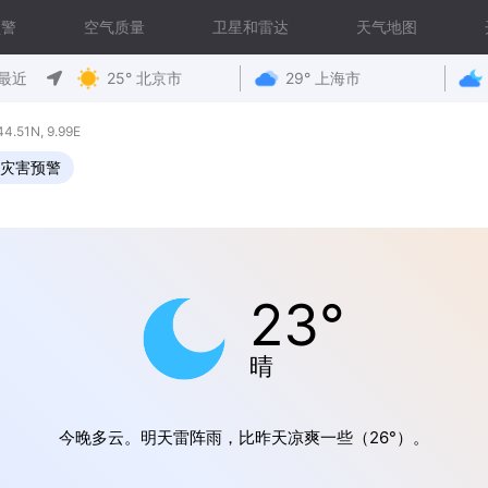
预警
空气质量
卫星和雷达
天气地图
最近
25° 北京市
29° 上海市
51N, 9.99E
灾害预警
23°
晴
今晚多云。明天雷阵雨，比昨天凉爽一些（26°）。