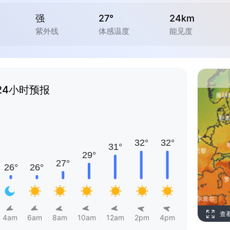
强
27°
24km
紫外线
体感温度
能见度
24小时预报
查
4am
6am
8am
10am
12am
2pm
4pm