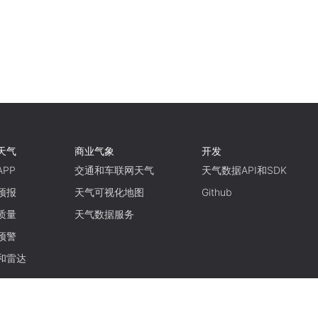
天气
商业气象
开发
PP
交通和车联网天气
天气数据API和SDK
预报
天气可视化地图
Github
质量
天气数据服务
预警
和雷达