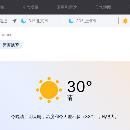
预警
空气质量
卫星和雷达
天气地图
最近
31° 北京市
30° 上海市
36.08E
灾害预警
30°
晴
今晚晴。明天晴，温度和今天差不多（33°），风很大。