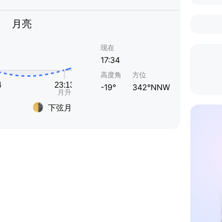
月亮
现在
17:34
高度角
方位
-19°
342°NNW
下弦月