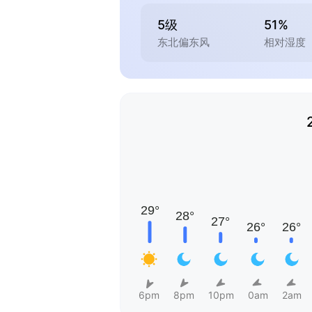
5级
51%
东北偏东风
相对湿度
6pm
8pm
10pm
0am
2am