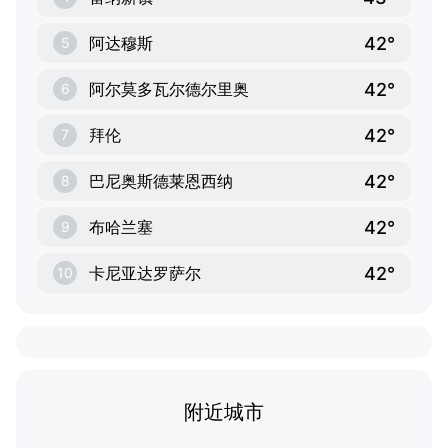
42°
阿达穆斯
5
42°
阿尔莫多瓦尔德尔里奥
6
42°
拜伦
7
42°
巴尼奥斯德莱恩西纳
8
42°
布哈兰塞
9
42°
卡尼亚达罗萨尔
10
附近城市