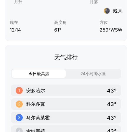
残月
现在
高度角
方位
12:14
61°
259°WSW
天气排行
今日最高温
24小时降水量
43°
安多哈尔
1
43°
科尔多瓦
2
43°
马尔莫莱霍
3
43°
雷纳新镇
4