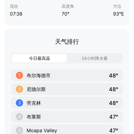
现在
高度角
方位
07:38
70°
93°E
天气排行
今日最高温
24小时降水量
48°
布尔海德市
1
48°
尼德尔斯
2
48°
劳克林
3
47°
布莱斯
4
47°
Moapa Valley
5