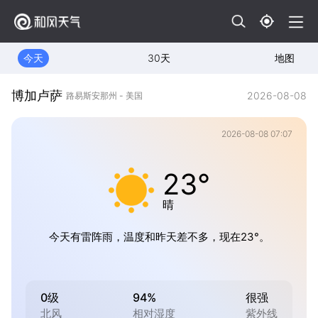
今天
30天
地图
博加卢萨
2026-08-08
路易斯安那州 - 美国
2026-08-08 07:07
23°
晴
今天有雷阵雨，温度和昨天差不多，现在23°。
0级
94%
很强
北风
相对湿度
紫外线