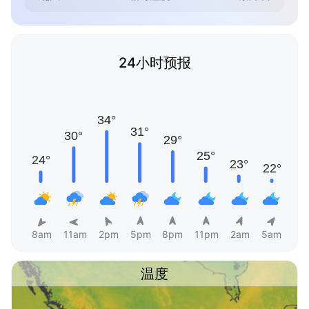
24小时预报
8am
11am
2pm
5pm
8pm
11pm
2am
5am
温度