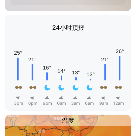
24小时预报
3pm
6pm
9pm
0am
3am
6am
9am
12am
温度