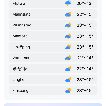
20°~13°
Motala
22°~15°
Malmslatt
23°~15°
Vikingstad
23°~15°
Mantorp
23°~15°
Linköping
21°~14°
Vadstena
22°~14°
米约尔比
23°~15°
Linghem
23°~15°
Finspång