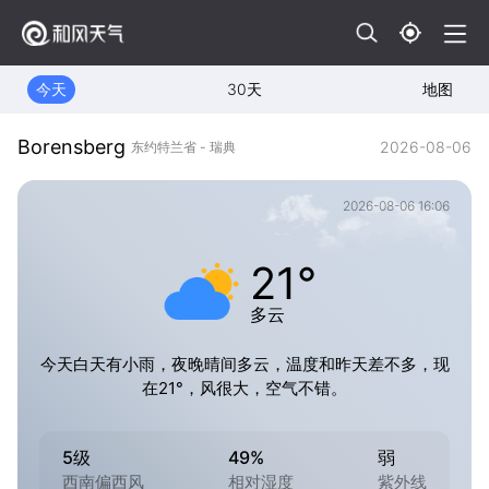
今天
30天
地图
Borensberg
2026-08-06
东约特兰省 - 瑞典
2026-08-06 16:06
21°
多云
今天白天有小雨，夜晚晴间多云，温度和昨天差不多，现
在21°，风很大，空气不错。
5级
49%
弱
西南偏西风
相对湿度
紫外线