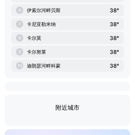
38°
伊索尔河畔贝斯
6
38°
卡尼亚勒米纳
7
38°
卡尔莫
8
38°
卡尔努莱
9
38°
迪朗瑟河畔科蒙
10
附近城市