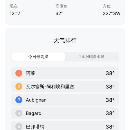
现在
高度角
方位
12:17
62°
227°SW
天气排行
今日最高温
24小时降水量
38°
阿莱
1
38°
瓦尔塞斯-阿利埃和里塞
2
38°
Aubignan
3
38°
Bagard
4
38°
巴邦塔纳
5