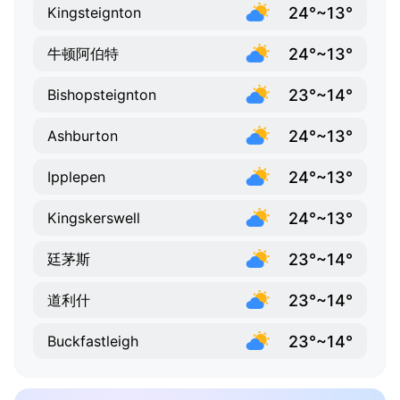
24°~13°
Kingsteignton
24°~13°
牛顿阿伯特
23°~14°
Bishopsteignton
24°~13°
Ashburton
24°~13°
Ipplepen
24°~13°
Kingskerswell
23°~14°
廷茅斯
23°~14°
道利什
23°~14°
Buckfastleigh