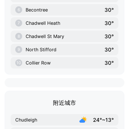
30°
Becontree
6
30°
Chadwell Heath
7
30°
Chadwell St Mary
8
30°
North Stifford
9
30°
Collier Row
10
附近城市
24°~13°
Chudleigh