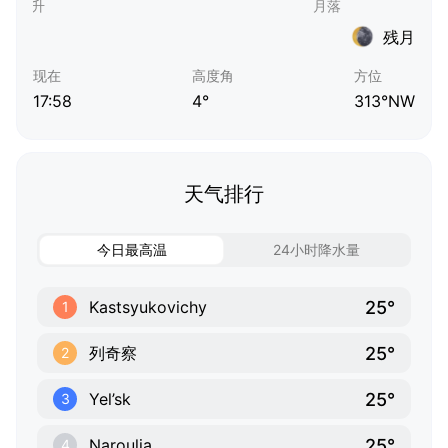
残月
现在
高度角
方位
17:58
4°
313°NW
天气排行
今日最高温
24小时降水量
25°
Kastsyukovichy
1
25°
列奇察
2
25°
Yel’sk
3
25°
Naroulia
4