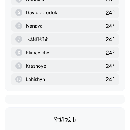
24°
Davidgorodok
5
24°
Ivanava
6
24°
卡林科维奇
7
24°
Klimavichy
8
24°
Krasnoye
9
24°
Lahishyn
10
附近城市