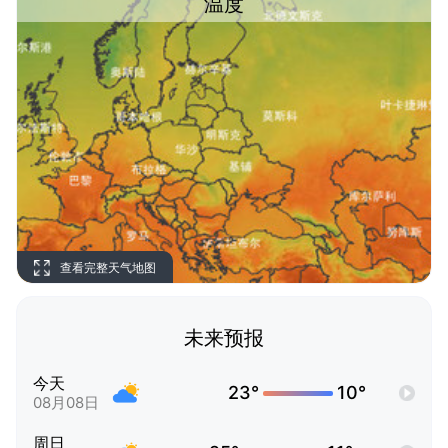
温度
查看完整天气地图
未来预报
今天
23°
10°
08月08日
周日