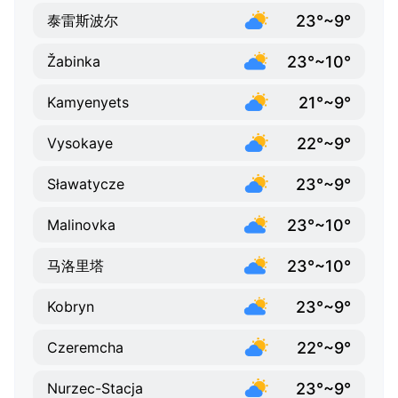
23°~9°
泰雷斯波尔
23°~10°
Žabinka
21°~9°
Kamyenyets
22°~9°
Vysokaye
23°~9°
Sławatycze
23°~10°
Malinovka
23°~10°
马洛里塔
23°~9°
Kobryn
22°~9°
Czeremcha
23°~9°
Nurzec-Stacja