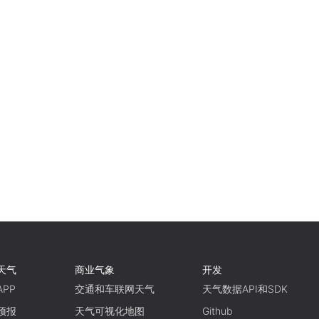
天气
商业气象
开发
PP
交通和车联网天气
天气数据API和SDK
预报
天气可视化地图
Github