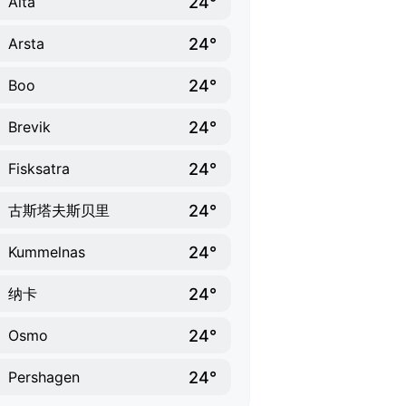
24°
Alta
24°
Arsta
24°
Boo
24°
Brevik
24°
Fisksatra
24°
古斯塔夫斯贝里
24°
Kummelnas
24°
纳卡
24°
Osmo
24°
Pershagen