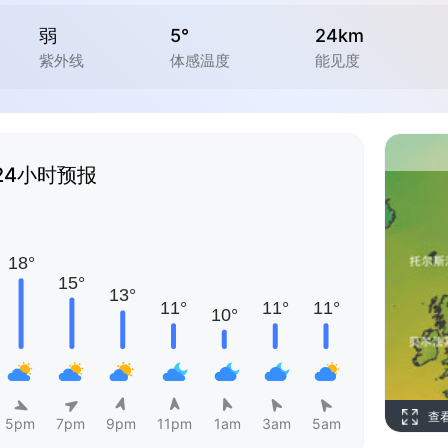
弱
5°
24km
紫外线
体感温度
能见度
24小时预报
查
5pm
7pm
9pm
11pm
1am
3am
5am