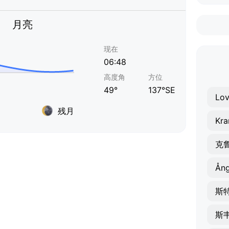
月亮
现在
06:48
高度角
方位
49°
137°SE
Lov
残月
Kra
克
Ån
斯
斯