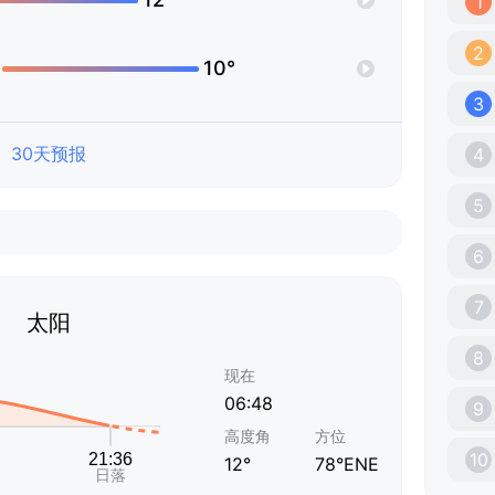
1
2
10°
3
30天预报
4
5
6
7
太阳
8
现在
06:48
9
高度角
方位
10
12°
78°ENE