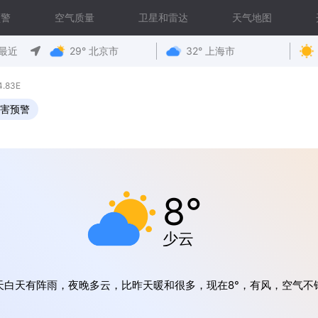
预警
空气质量
卫星和雷达
天气地图
最近
29° 北京市
32° 上海市
.83E
害预警
8°
少云
天白天有阵雨，夜晚多云，比昨天暖和很多，现在8°，有风，空气不