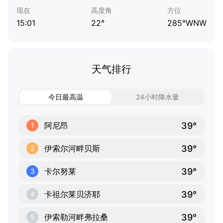
现在
高度角
方位
15:01
22°
285°WNW
天气排行
今日最高温
24小时降水量
39°
阿尼昂
1
39°
伊索尔河畔贝斯
2
39°
卡尔努莱
3
39°
卡祖尔莱贝济耶
4
39°
伊索勒河畔弗拉桑
5