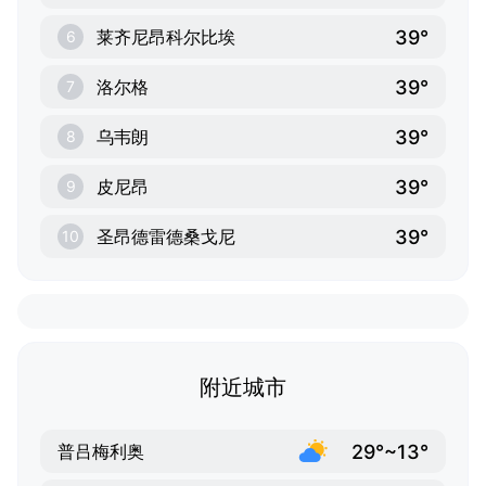
39°
莱齐尼昂科尔比埃
6
39°
洛尔格
7
39°
乌韦朗
8
39°
皮尼昂
9
39°
圣昂德雷德桑戈尼
10
附近城市
29°~13°
普吕梅利奥