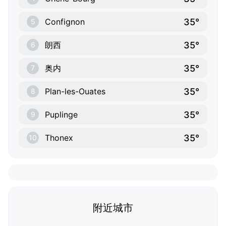
35°
Confignon
5
35°
朗西
6
35°
奥内
7
35°
Plan-les-Ouates
8
35°
Puplinge
9
35°
Thonex
10
附近城市