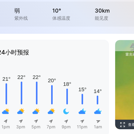
弱
10°
30km
紫外线
体感温度
能见度
24小时预报
查
1pm
3pm
5pm
7pm
9pm
11pm
1am