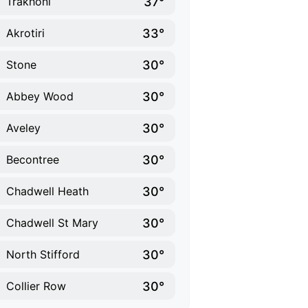
37°
Trakhoni
33°
Akrotiri
30°
Stone
30°
Abbey Wood
30°
Aveley
30°
Becontree
30°
Chadwell Heath
30°
Chadwell St Mary
30°
North Stifford
30°
Collier Row