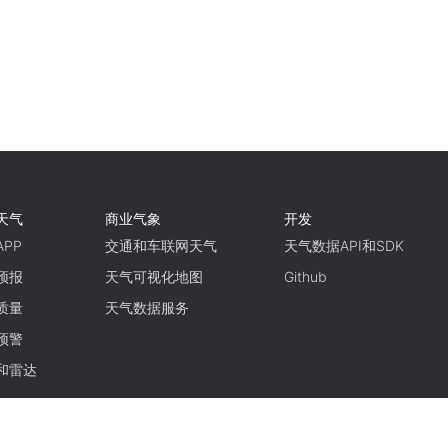
天气
商业气象
开发
PP
交通和车联网天气
天气数据API和SDK
预报
天气可视化地图
Github
质量
天气数据服务
预警
和雷达