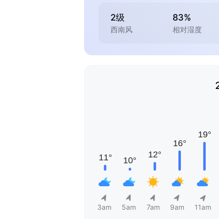
2级
83%
西南风
相对湿度
3am
5am
7am
9am
11am