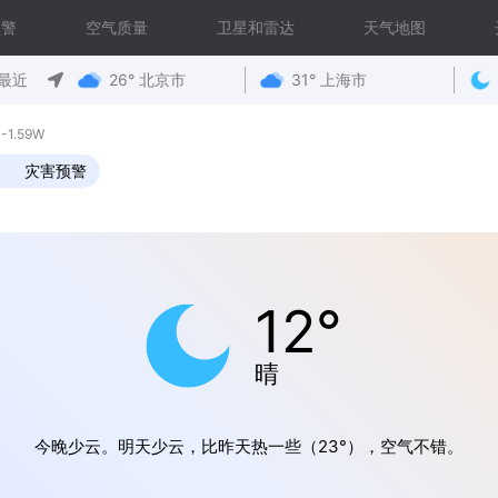
预警
空气质量
卫星和雷达
天气地图
最近
26° 北京市
31° 上海市
-1.59W
灾害预警
12°
晴
今晚少云。明天少云，比昨天热一些（23°），空气不错。