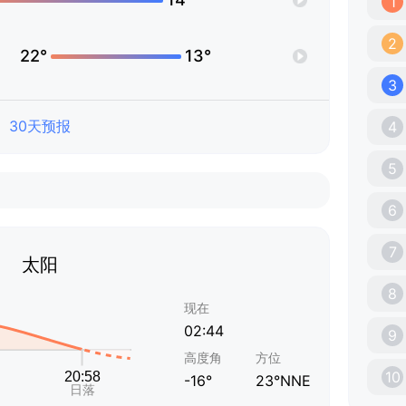
1
2
22°
13°
3
30天预报
4
5
6
7
太阳
8
现在
02:44
9
高度角
方位
10
-16°
23°NNE