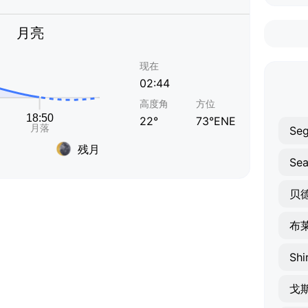
月亮
现在
02:44
高度角
方位
22°
73°ENE
Seg
残月
Sea
贝
布
Shi
戈