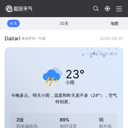
今天
30天
地图
Daitari
2026-08-07
奥里萨邦 - 印度
2026-08-07 00:21
23°
小雨
今晚多云。明天小雨，温度和昨天差不多（24°），空气
特别差。
2级
89%
弱
西南偏南风
相对湿度
紫外线