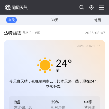
今天
30天
地图
达特福德
2026-08-07
英格兰 - 英国
2026-08-07 13:16
24°
晴
今天白天晴，夜晚晴间多云，比昨天热一些，现在24°，
空气不错。
2级
39%
中等
东北偏北风
相对湿度
紫外线