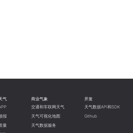
天气
商业气象
开发
PP
交通和车联网天气
天气数据API和SDK
预报
天气可视化地图
Github
质量
天气数据服务