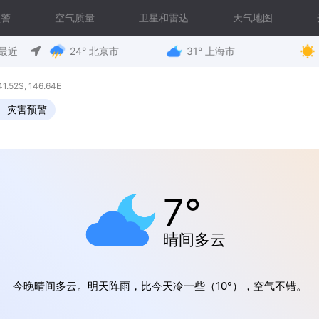
预警
空气质量
卫星和雷达
天气地图
最近
24° 北京市
31° 上海市
2S, 146.64E
灾害预警
7°
晴间多云
今晚晴间多云。明天阵雨，比今天冷一些（10°），空气不错。