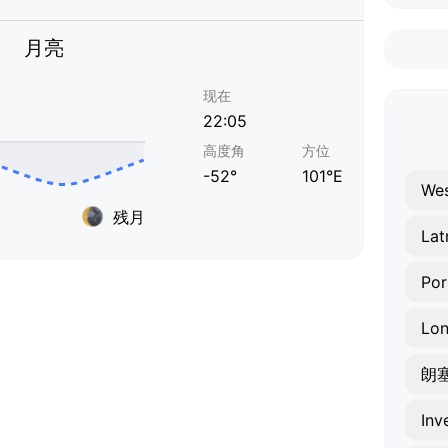
月亮
现在
22:05
高度角
方位
-52°
101°E
Wes
残月
Lat
Por
Lon
朗
Inv