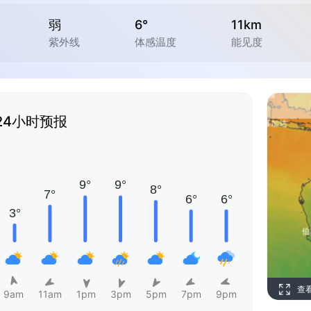
弱
6°
11km
紫外线
体感温度
能见度
24小时预报
查
9am
11am
1pm
3pm
5pm
7pm
9pm