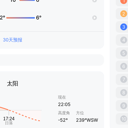
1
2
2°
6°
3
30天预报
4
5
6
7
太阳
8
现在
22:05
9
高度角
方位
10
-52°
239°WSW