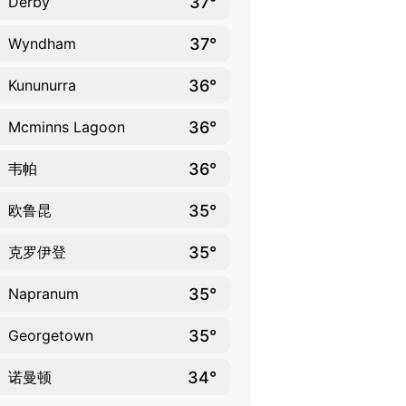
37°
Derby
37°
Wyndham
36°
Kununurra
36°
Mcminns Lagoon
36°
韦帕
35°
欧鲁昆
35°
克罗伊登
35°
Napranum
35°
Georgetown
34°
诺曼顿