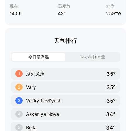
现在
高度角
方位
14:06
43°
259°W
天气排行
今日最高温
24小时降水量
35°
别列戈沃
1
35°
Vary
2
35°
Vel'ky Sevl'yush
3
34°
Askaniya Nova
4
34°
Belki
5