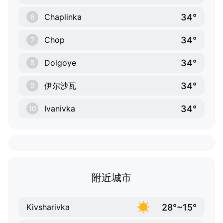
34°
Chaplinka
6
34°
Chop
7
34°
Dolgoye
8
34°
伊尔沙瓦
9
34°
Ivanivka
10
附近城市
28°~15°
Kivsharivka