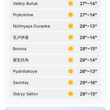
27°~14°
Velikiy Burluk
27°~14°
Prykolotne
28°~13°
Nizhnyaya Duvanka
28°~14°
瓦卢伊基
28°~15°
Borova
28°~14°
斯瓦托韦
28°~13°
Pyatnitskoye
29°~16°
Savintsy
28°~15°
Staryy Saltov