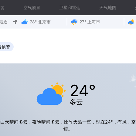
预警
空气质量
卫星和雷达
天气地图
最近
28° 北京市
27° 上海市
害预警
24°
多云
白天晴间多云，夜晚晴间多云，比昨天热一些，现在24°，有风，
错。