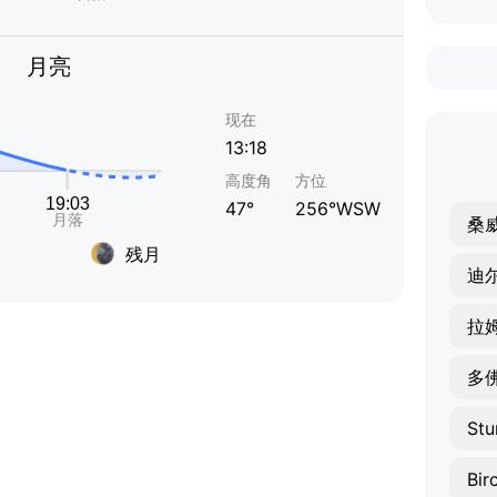
月亮
现在
13:18
高度角
方位
47°
256°WSW
桑
残月
迪
拉
多
Stu
Bir