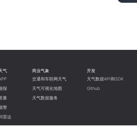
天气
商业气象
开发
PP
交通和车联网天气
天气数据API和SDK
预报
天气可视化地图
Github
质量
天气数据服务
预警
和雷达