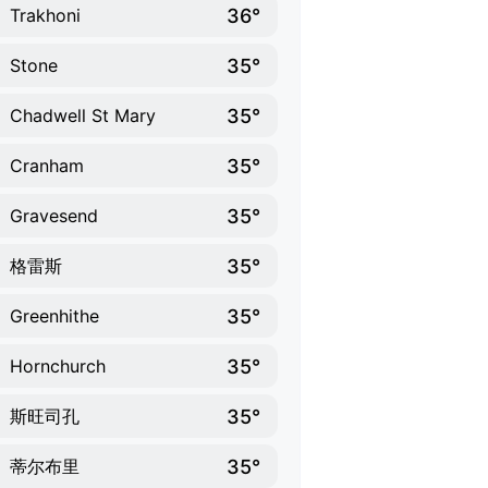
36°
Trakhoni
35°
Stone
35°
Chadwell St Mary
35°
Cranham
35°
Gravesend
35°
格雷斯
35°
Greenhithe
35°
Hornchurch
35°
斯旺司孔
35°
蒂尔布里