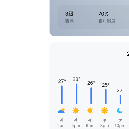
3级
70%
西风
相对湿度
2pm
4pm
6pm
8pm
10pm