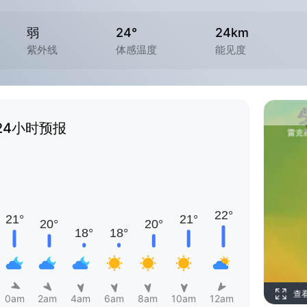
弱
24°
24km
紫外线
体感温度
能见度
24小时预报
查
0am
2am
4am
6am
8am
10am
12am