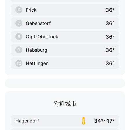
36°
Frick
6
36°
Gebenstorf
7
36°
Gipf-Oberfrick
8
36°
Habsburg
9
36°
Hettlingen
10
附近城市
34°~17°
Hagendorf