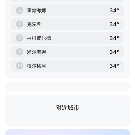
34°
霍肯海姆
6
34°
克茨希
7
34°
林根费尔德
8
34°
米尔海姆
9
34°
穆尔格河
10
附近城市