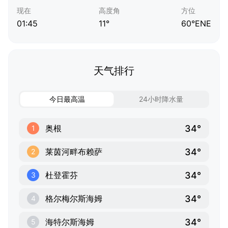
现在
高度角
方位
01:45
11°
60°ENE
天气排行
今日最高温
24小时降水量
34°
奥根
1
34°
莱茵河畔布赖萨
2
34°
杜登霍芬
3
34°
格尔梅尔斯海姆
4
34°
海特尔斯海姆
5