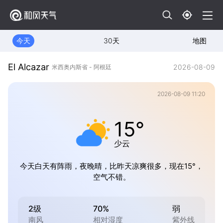
今天
30天
地图
El Alcazar
2026-08-09
米西奥内斯省 - 阿根廷
2026-08-09 11:20
15°
少云
今天白天有阵雨，夜晚晴，比昨天凉爽很多，现在15°，
空气不错。
2级
70%
弱
南风
相对湿度
紫外线