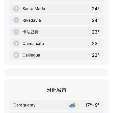
24°
Santa María
6
24°
Rivadavia
7
23°
卡法亚特
8
23°
Caimancito
9
23°
Calilegua
10
附近城市
17°~9°
Caraguatay