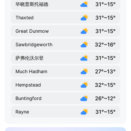
31°~15°
毕晓普斯托福德
31°~15°
Thaxted
31°~15°
Great Dunmow
32°~16°
Sawbridgeworth
31°~15°
萨弗伦沃尔登
27°~13°
Much Hadham
32°~15°
Hempstead
26°~12°
Buntingford
31°~15°
Rayne