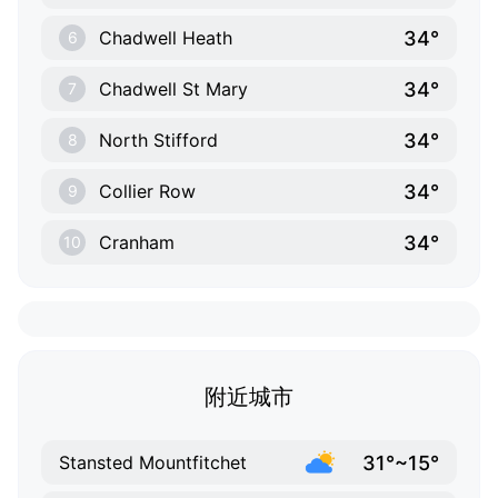
34°
Chadwell Heath
6
34°
Chadwell St Mary
7
34°
North Stifford
8
34°
Collier Row
9
34°
Cranham
10
附近城市
31°~15°
Stansted Mountfitchet