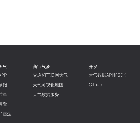
天气
商业气象
开发
PP
交通和车联网天气
天气数据API和SDK
预报
天气可视化地图
Github
质量
天气数据服务
预警
和雷达