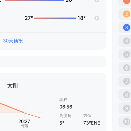
1
2
27°
18°
3
30天预报
4
5
6
7
太阳
8
现在
06:56
9
高度角
方位
10
5°
73°ENE