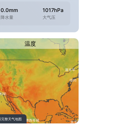
0.0mm
1017hPa
降水量
大气压
温度
看完整天气地图