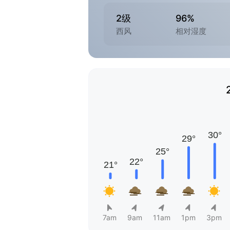
2级
96%
西风
相对湿度
7am
9am
11am
1pm
3pm