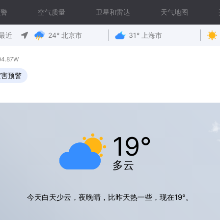
预警
空气质量
卫星和雷达
天气地图
最近
24° 北京市
31° 上海市
4.87W
灾害预警
19°
多云
今天白天少云，夜晚晴，比昨天热一些，现在19°。