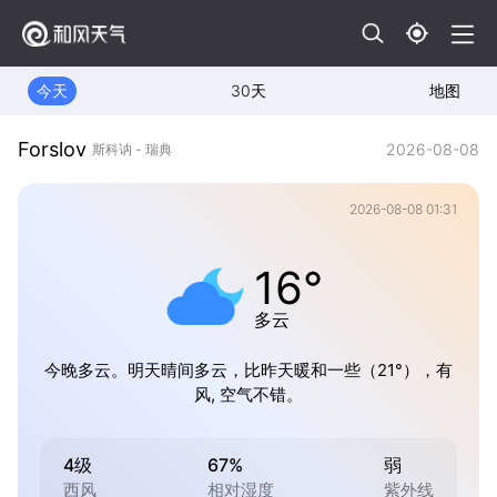
今天
30天
地图
Forslov
2026-08-08
斯科讷 - 瑞典
2026-08-08 01:31
16°
多云
今晚多云。明天晴间多云，比昨天暖和一些（21°），有
风, 空气不错。
4级
67%
弱
西风
相对湿度
紫外线