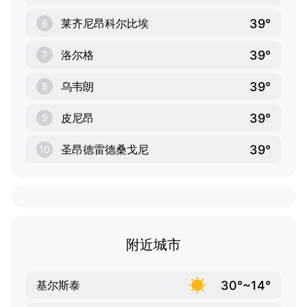
39°
莱齐尼昂科尔比埃
6
39°
洛尔格
7
39°
乌韦朗
8
39°
皮尼昂
9
39°
圣昂德雷德桑戈尼
10
附近城市
30°~14°
基尔斯泰