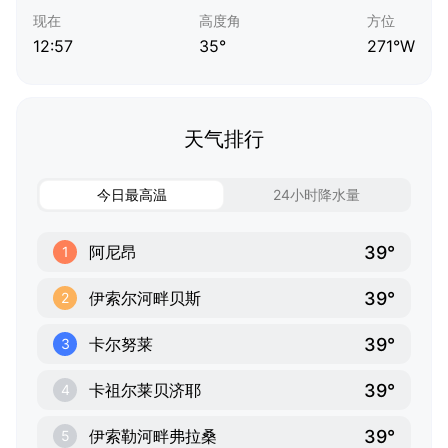
现在
高度角
方位
12:57
35°
271°W
天气排行
今日最高温
24小时降水量
39°
阿尼昂
1
39°
伊索尔河畔贝斯
2
39°
卡尔努莱
3
39°
卡祖尔莱贝济耶
4
39°
伊索勒河畔弗拉桑
5