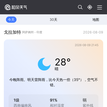
今天
30天
地图
戈拉加特
2026-08-09
阿萨姆邦 - 印度
2026-08-09 21:45
28°
晴
今晚阵雨。明天雷阵雨，比今天热一些（35°），空气不
错。
1级
91%
弱
西南偏南风
相对湿度
紫外线