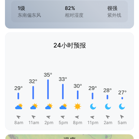
1级
82%
很强
东南偏东风
相对湿度
紫外线
24小时预报
8am
11am
2pm
5pm
8pm
11pm
2am
5am