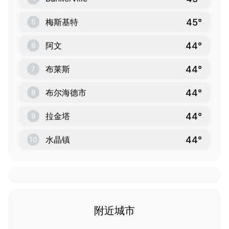
45°
梅斯基特
5
44°
阿文
6
44°
布莱斯
7
44°
布尔海德市
8
44°
拉金塔
9
44°
水晶镇
10
附近城市