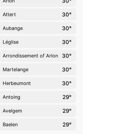
30°
Arlon
30°
Attert
30°
Aubange
30°
Léglise
30°
Arrondissement of Arlon
30°
Martelange
30°
Herbeumont
29°
Antoing
29°
Avelgem
29°
Baelen