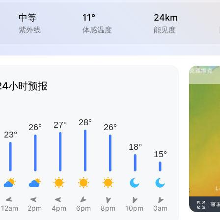
中等
11°
24km
紫外线
体感温度
能见度
24小时预报
查
12am
2pm
4pm
6pm
8pm
10pm
0am