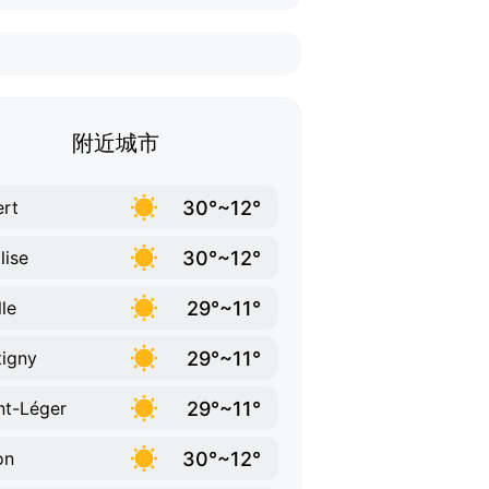
附近城市
30°~12°
ert
30°~12°
lise
29°~11°
lle
29°~11°
tigny
29°~11°
nt-Léger
30°~12°
on