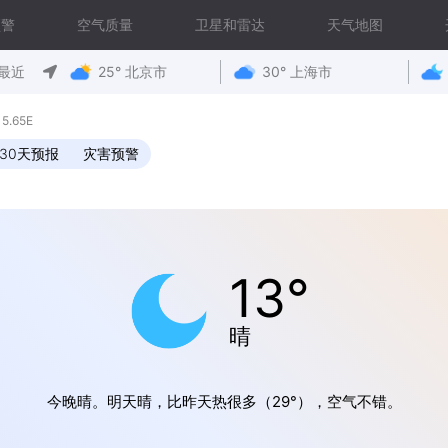
预警
空气质量
卫星和雷达
天气地图
最近
25° 北京市
30° 上海市
5.65E
30天预报
灾害预警
13°
晴
今晚晴。明天晴，比昨天热很多（29°），空气不错。