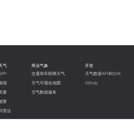
天气
商业气象
开发
PP
交通和车联网天气
天气数据API和SDK
预报
天气可视化地图
Github
质量
天气数据服务
预警
和雷达