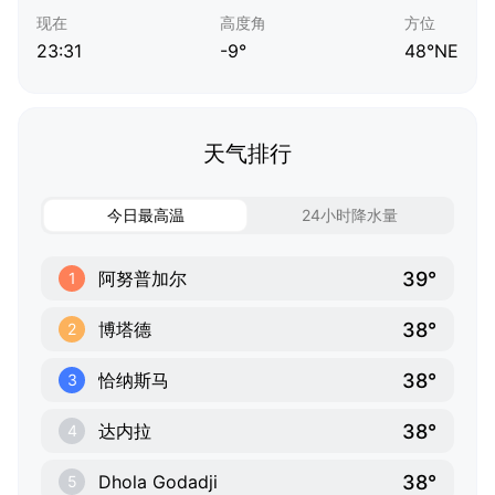
现在
高度角
方位
23:31
-9°
48°NE
天气排行
今日最高温
24小时降水量
39°
阿努普加尔
1
38°
博塔德
2
38°
恰纳斯马
3
38°
达内拉
4
38°
Dhola Godadji
5