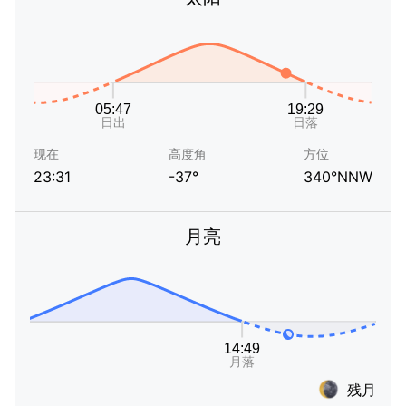
现在
高度角
方位
23:31
-37°
340°NNW
月亮
残月