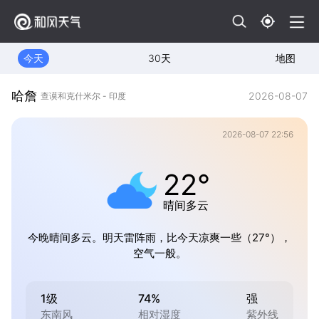
今天
30天
地图
哈詹
2026-08-07
查谟和克什米尔 - 印度
2026-08-07 22:56
22°
晴间多云
今晚晴间多云。明天雷阵雨，比今天凉爽一些（27°），
空气一般。
1级
74%
强
东南风
相对湿度
紫外线