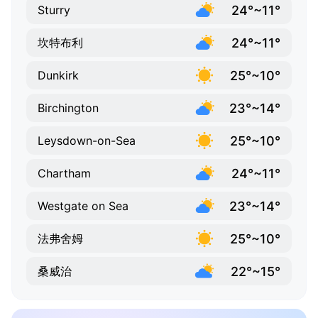
24°~11°
Sturry
24°~11°
坎特布利
25°~10°
Dunkirk
23°~14°
Birchington
25°~10°
Leysdown-on-Sea
24°~11°
Chartham
23°~14°
Westgate on Sea
25°~10°
法弗舍姆
22°~15°
桑威治