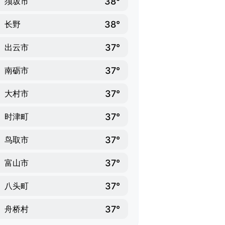
38°
须坂市
38°
长野
37°
出云市
37°
南砺市
37°
大村市
37°
时津町
37°
鸟取市
37°
富山市
37°
八头町
37°
舟桥村