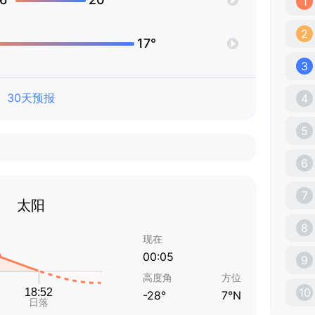
1
2
17°
3
30天预报
4
5
6
7
太阳
8
现在
00:05
9
高度角
方位
10
-28°
7°N