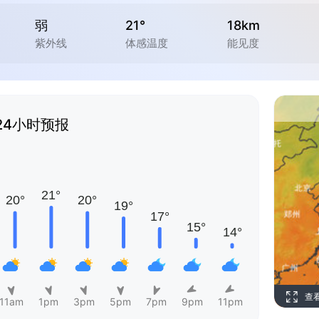
弱
21°
18km
紫外线
体感温度
能见度
24小时预报
查
11am
1pm
3pm
5pm
7pm
9pm
11pm