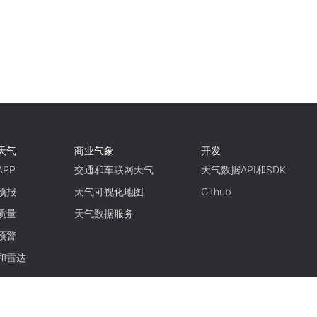
天气
商业气象
开发
PP
交通和车联网天气
天气数据API和SDK
预报
天气可视化地图
Github
质量
天气数据服务
预警
和雷达