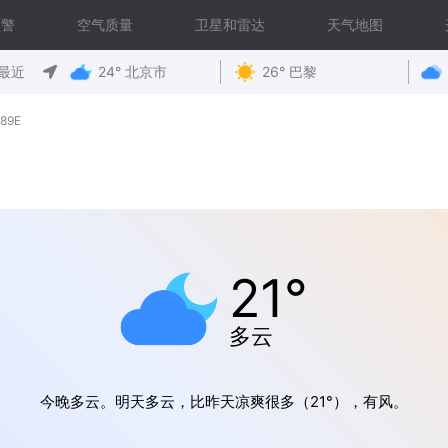
预警
空气质量
卫星和雷达
天气地图
最近
24° 北京市
26° 巴黎
89E
21°
多云
今晚多云。明天多云，比昨天凉爽很多（21°），有风。