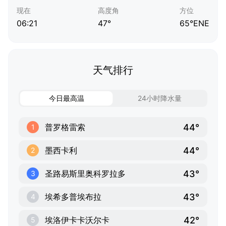
现在
高度角
方位
06:21
47°
65°ENE
天气排行
今日最高温
24小时降水量
44°
普罗格雷索
1
44°
墨西卡利
2
43°
圣路易斯里奥科罗拉多
3
43°
埃希多普埃布拉
4
42°
埃洛伊卡卡沃尔卡
5