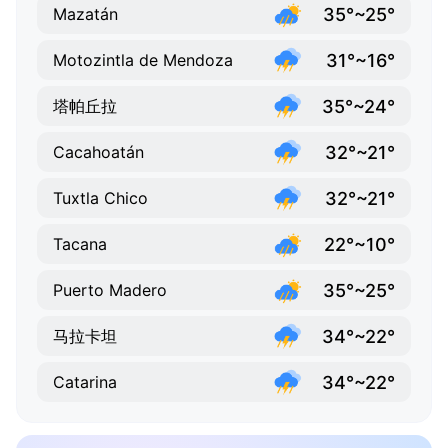
35°~25°
Mazatán
31°~16°
Motozintla de Mendoza
35°~24°
塔帕丘拉
32°~21°
Cacahoatán
32°~21°
Tuxtla Chico
22°~10°
Tacana
35°~25°
Puerto Madero
34°~22°
马拉卡坦
34°~22°
Catarina