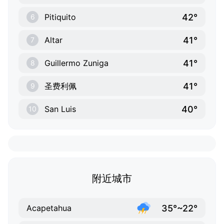
42°
Pitiquito
6
41°
Altar
7
41°
Guillermo Zuniga
8
41°
圣费利佩
9
40°
San Luis
10
附近城市
35°~22°
Acapetahua