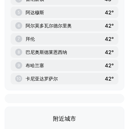
42°
阿达穆斯
5
42°
阿尔莫多瓦尔德尔里奥
6
42°
拜伦
7
42°
巴尼奥斯德莱恩西纳
8
42°
布哈兰塞
9
42°
卡尼亚达罗萨尔
10
附近城市