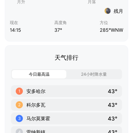
残月
现在
高度角
方位
14:15
37°
285°WNW
天气排行
今日最高温
24小时降水量
43°
安多哈尔
1
43°
科尔多瓦
2
43°
马尔莫莱霍
3
43°
雷纳新镇
4