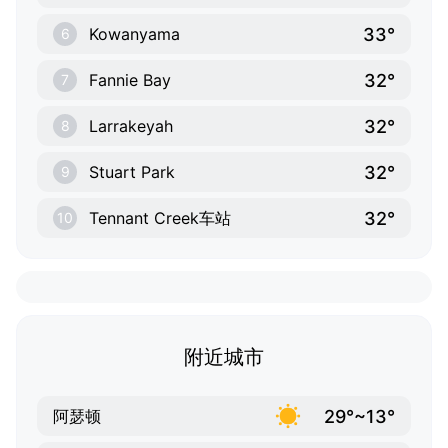
33°
Kowanyama
6
32°
Fannie Bay
7
32°
Larrakeyah
8
32°
Stuart Park
9
32°
Tennant Creek车站
10
附近城市
29°~13°
阿瑟顿