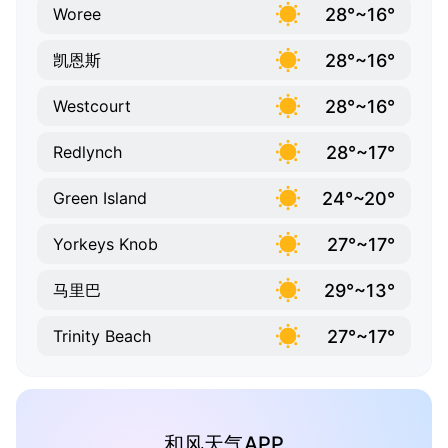
28°~16°
Woree
28°~16°
凯恩斯
28°~16°
Westcourt
28°~17°
Redlynch
24°~20°
Green Island
27°~17°
Yorkeys Knob
29°~13°
马里巴
27°~17°
Trinity Beach
和风天气APP