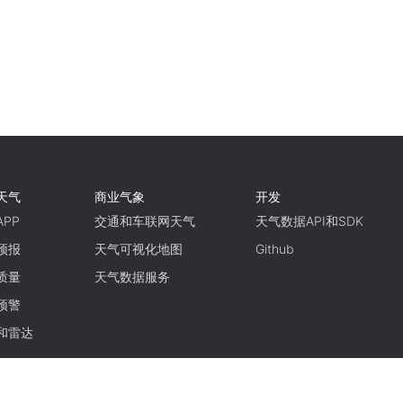
天气
商业气象
开发
PP
交通和车联网天气
天气数据API和SDK
预报
天气可视化地图
Github
质量
天气数据服务
预警
和雷达