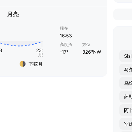
月亮
现在
16:53
高度角
方位
-17°
326°NW
Sisl
下弦月
马
乌
萨
宰