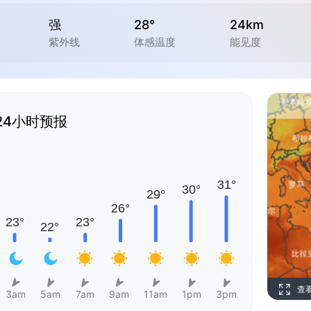
强
28°
24km
紫外线
体感温度
能见度
24小时预报
查
3am
5am
7am
9am
11am
1pm
3pm