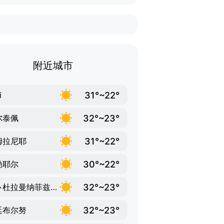
附近城市
31°~22°
i
32°~23°
尔泰佩
31°~22°
姆拉尼耶
30°~22°
勒耶尔
32°~23°
阿卜杜拉曼纳菲兹居尔曼
32°~23°
廷布尔努