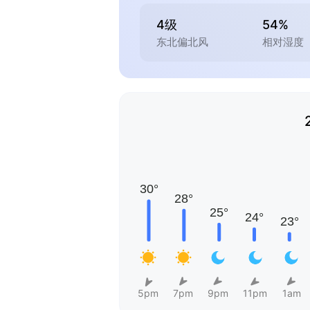
4级
54%
东北偏北风
相对湿度
5pm
7pm
9pm
11pm
1am