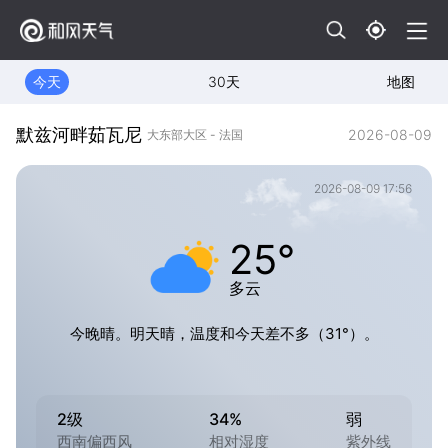
今天
30天
地图
默兹河畔茹瓦尼
2026-08-09
大东部大区 - 法国
2026-08-09 17:56
25°
多云
今晚晴。明天晴，温度和今天差不多（31°）。
2级
34%
弱
西南偏西风
相对湿度
紫外线