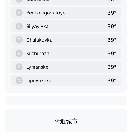
39°
Bereznegovatoye
5
39°
Bilyayivka
6
39°
Chulakovka
7
39°
Kuchurhan
8
39°
Lymanske
9
39°
Lipnyazhka
10
附近城市