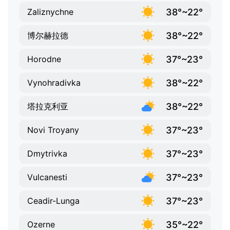
38°~22°
Zaliznychne
38°~22°
博尔赫拉德
37°~23°
Horodne
38°~22°
Vynohradivka
38°~22°
塔拉克利亚
37°~23°
Novi Troyany
37°~23°
Dmytrivka
37°~23°
Vulcanesti
37°~23°
Ceadir-Lunga
35°~22°
Ozerne