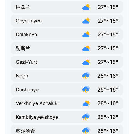
27°~15°
纳兹兰
27°~15°
Chyermyen
27°~15°
Dalakovo
27°~15°
别斯兰
27°~15°
Gazi-Yurt
25°~16°
Nogir
25°~16°
Dachnoye
28°~16°
Verkhniye Achaluki
25°~16°
Kambilyeyevskoye
25°~16°
苏尔哈希