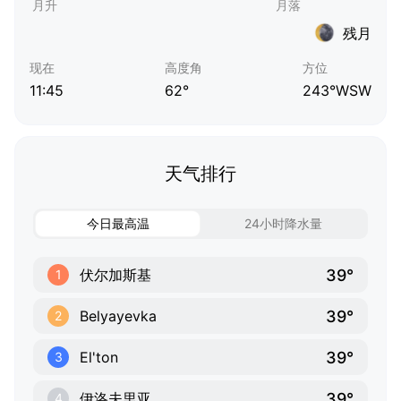
残月
现在
高度角
方位
11:45
62°
243°WSW
天气排行
今日最高温
24小时降水量
39°
伏尔加斯基
1
39°
Belyayevka
2
39°
El'ton
3
39°
伊洛夫里亚
4