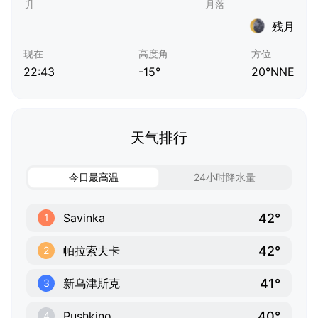
残月
现在
高度角
方位
22:43
-15°
20°NNE
天气排行
今日最高温
24小时降水量
42°
Savinka
1
42°
帕拉索夫卡
2
41°
新乌津斯克
3
40°
Pushkino
4