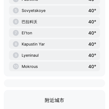
40°
Sovyetskoye
5
40°
巴拉科沃
6
40°
El'ton
7
40°
Kapustin Yar
8
40°
Lyeninaul
9
40°
Mokrous
10
附近城市