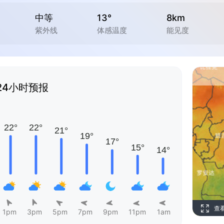
中等
13°
8km
紫外线
体感温度
能见度
24小时预报
查
1pm
3pm
5pm
7pm
9pm
11pm
1am