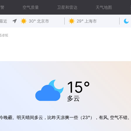
预警
空气质量
卫星和雷达
天气地图
最近
30° 北京市
29° 上海市
.61E
15°
多云
今晚霾。明天晴间多云，比昨天凉爽一些（23°），有风, 空气不错