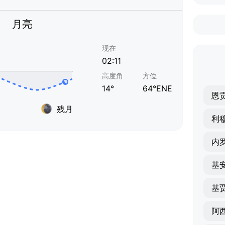
月亮
现在
02:11
高度角
方位
14°
64°ENE
恩
残月
利
内
基
基
阿