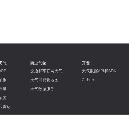
天气
商业气象
开发
PP
交通和车联网天气
天气数据API和SDK
预报
天气可视化地图
Github
质量
天气数据服务
预警
和雷达