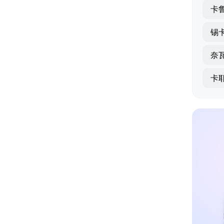
卡
锡
奈
卡