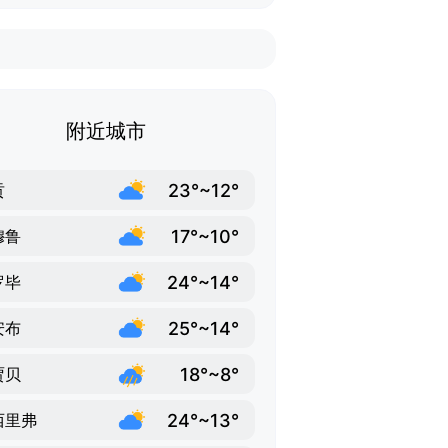
附近城市
23°~12°
贡
17°~10°
穆鲁
24°~14°
罗毕
25°~14°
安布
18°~8°
贾贝
24°~13°
西里弗