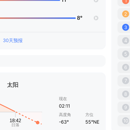
1
2
8°
3
30天预报
4
5
6
7
太阳
8
现在
02:11
9
高度角
方位
10
-63°
55°NE