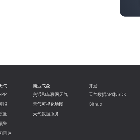
天气
商业气象
开发
PP
交通和车联网天气
天气数据API和SDK
预报
天气可视化地图
Github
质量
天气数据服务
预警
和雷达