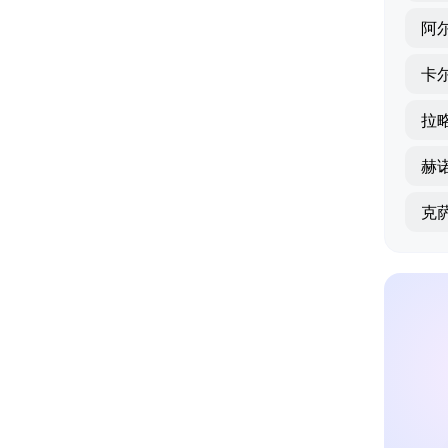
阿
卡
拉
赫
克