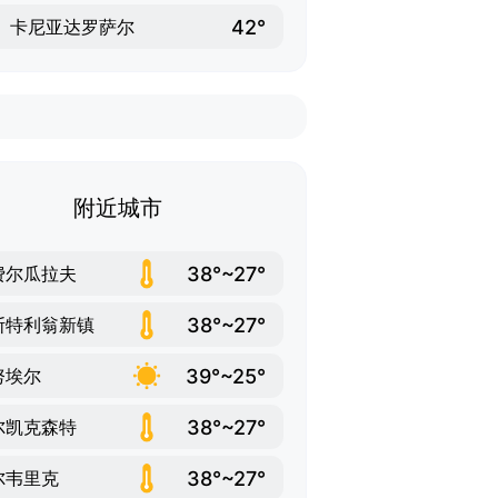
42°
卡尼亚达罗萨尔
附近城市
38°~27°
费尔瓜拉夫
38°~27°
斯特利翁新镇
39°~25°
努埃尔
38°~27°
尔凯克森特
38°~27°
尔韦里克