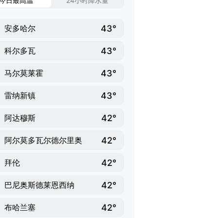
今日最高温
24小时降水量
43°
安多哈尔
43°
科尔多瓦
43°
马尔莫莱霍
43°
雷纳新镇
42°
阿达穆斯
42°
阿尔莫多瓦尔德尔里奥
42°
拜伦
42°
巴尼奥斯德莱恩西纳
42°
布哈兰塞