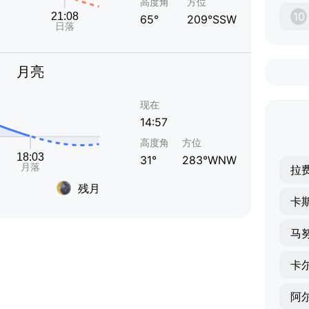
高度角
方位
10
65°
209°SSW
月亮
现在
14:57
高度角
方位
31°
283°WNW
拉
残月
卡
马
卡
阿