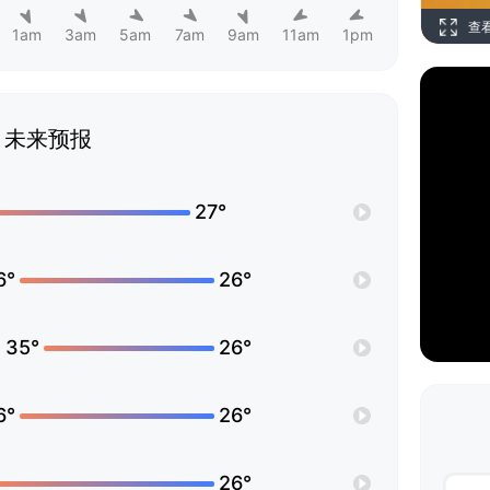
查
1am
3am
5am
7am
9am
11am
1pm
未来预报
27°
6°
26°
35°
26°
6°
26°
26°