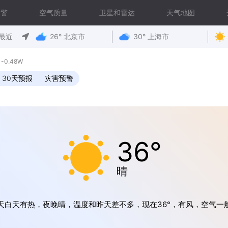
预警
空气质量
卫星和雷达
天气地图
最近
26° 北京市
30° 上海市
-0.48W
30天预报
灾害预警
36°
晴
天白天有热，夜晚晴，温度和昨天差不多，现在36°，有风，空气一