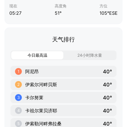
现在
高度角
方位
05:27
51°
105°ESE
天气排行
今日最高温
24小时降水量
40°
阿尼昂
1
40°
伊索尔河畔贝斯
2
40°
卡尔努莱
3
40°
卡祖尔莱贝济耶
4
40°
伊索勒河畔弗拉桑
5