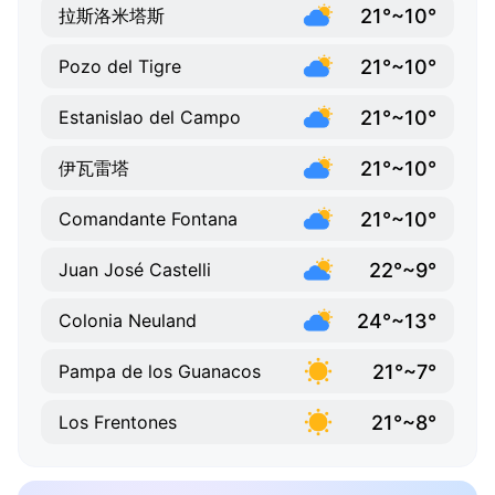
21°~10°
拉斯洛米塔斯
21°~10°
Pozo del Tigre
21°~10°
Estanislao del Campo
21°~10°
伊瓦雷塔
21°~10°
Comandante Fontana
22°~9°
Juan José Castelli
24°~13°
Colonia Neuland
21°~7°
Pampa de los Guanacos
21°~8°
Los Frentones