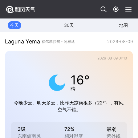
今天
30天
地图
Laguna Yema
2026-08-09
福尔摩沙省 - 阿根廷
2026-08-09 01:10
16°
晴
今晚少云。明天多云，比昨天凉爽很多（22°），有风,
空气不错。
3级
72%
最弱
东南偏南风
相对湿度
紫外线